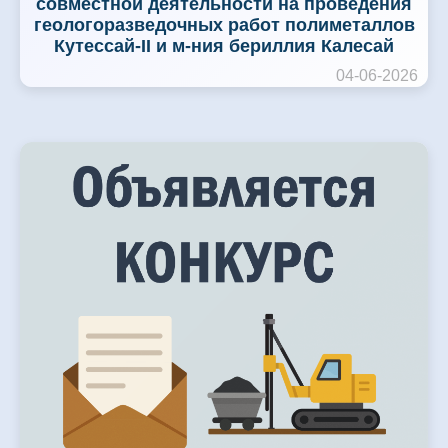
совместной деятельности на проведения
геологоразведочных работ полиметаллов
Кутессай-II и м-ния бериллия Калесай
04-06-2026