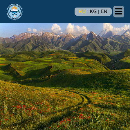
RU
|
KG
|
EN